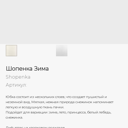
Шопенка Зима
Shopenka
Артикул:
Юбка состоит из нескольких слоев, что создает пушистый и
неземной вид. Мягкая, нежная природа снежинок напоминает
легкую и воздушную ткань пачки.
Подойдет для вариации :зима, лето, принцесса, белый лебедь,
снежинка.
Лиф: атлас на хлопковом подкладе