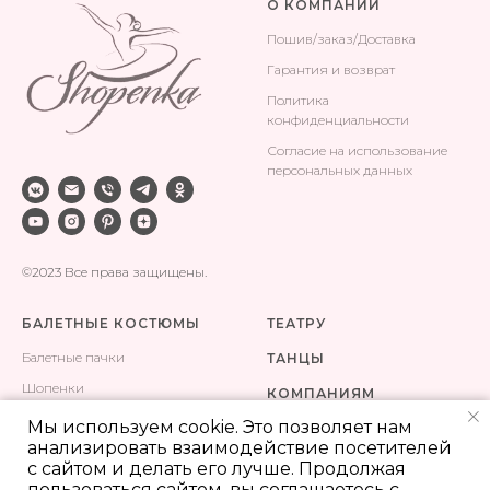
О КОМПАНИИ
Поши
в/заказ/Доставка
Гарантия и возврат
Политика
конфиденциальности
Согласие на использование
персональных данных
©2023 Все права защищены.
БАЛЕТНЫЕ КОСТЮМЫ
ТЕАТРУ
Балетные пачки
ТАНЦЫ
Шопенки
КОМПАНИЯМ
Одежда для тренировок
Мы используем cookie. Это позволяет нам
КОНТАКТЫ
анализировать взаимодействие посетителей
Сценические костюмы
ПОШИВ
с сайтом и делать его лучше. Продолжая
пользоваться сайтом, вы соглашаетесь с