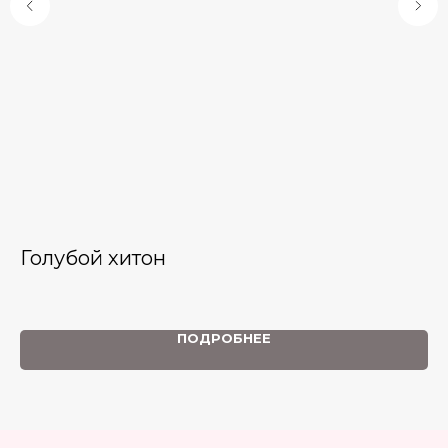
Голубой хитон
К
ной
ПОДРОБНЕЕ