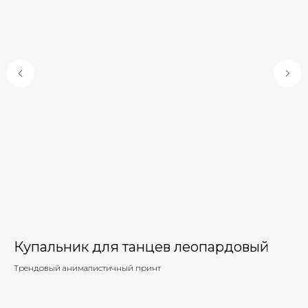
Купальник для танцев леопардовый
К
Трендовый анималистичный принт
Ку