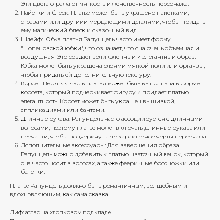
Эти цвета отражают мягкость и женственность персонажа.
Пайетки и блеск: Платье может быть украшено пайетками,
стразами или другими мерцающими деталями, чтобы придать
ему магический блеск и сказочный вид.
Шлейф: Юбка платья Рапунцель часто имеет форму
"шопеновской юбки", что означает, что она очень объемная и
воздушная. Это создает великолепный и элегантный образ.
Юбка может быть украшена слоями мягкой тюли или органзы,
чтобы придать ей дополнительную текстуру.
Корсет: Верхняя часть платья может быть выполнена в форме
корсета, который подчеркивает фигуру и придает платью
элегантность. Корсет может быть украшен вышивкой,
аппликациями или бантами.
Длинные рукава: Рапунцель часто ассоциируется с длинными
волосами, поэтому платье может включать длинные рукава или
перчатки, чтобы подчеркнуть это характерное черты персонажа.
Дополнительные аксессуары: Для завершения образа
Рапунцель можно добавить к платью цветочный венок, который
она часто носит в волосах, а также фееричные босоножки или
балетки.
Платье Рапунцель должно быть романтичным, волшебным и
вдохновляющим, как сама сказка.
Лиф: атлас на хлопковом подкладе