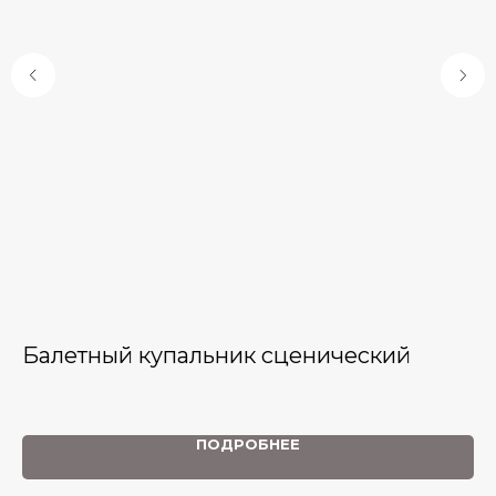
Балетный купальник сценический
Ю
Пр
биф
мо
ПОДРОБНЕЕ