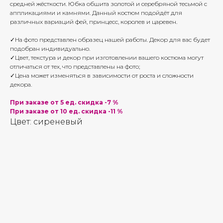
средней жёсткости. Юбка обшита золотой и серебряной тесьмой с
аппликациями и камнями. Данный костюм подойдёт для
различных вариаций фей, принцесс, королев и царевен.
✓На фото представлен образец нашей работы. Декор для вас будет
подобран индивидуально.
✓Цвет, текстура и декор при изготовлении вашего костюма могут
отличаться от тех, что представлены на фото;
✓Цена может изменяться в зависимости от роста и сложности
декора.
При заказе от 5 ед. скидка -7 %
При заказе от 10 ед. скидка -11 %
Цвет: сиреневый