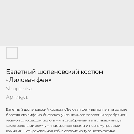
Балетный шопеновский костюм
«Лиловая фея»
Shopenka
Артикул:
Балетный шопеновский костюм «Лиловая фея» выполнен на основе
блестящего лифа из бифлекса, украшенного золотой и серебряной
тесьмой с люрексом, золотыми и серебряными аппликациями, а
также золотыми жемчужинами, сиреневыми и перламутровыми
камнями. Четырехслойная юбка состоит из турецкого фатина