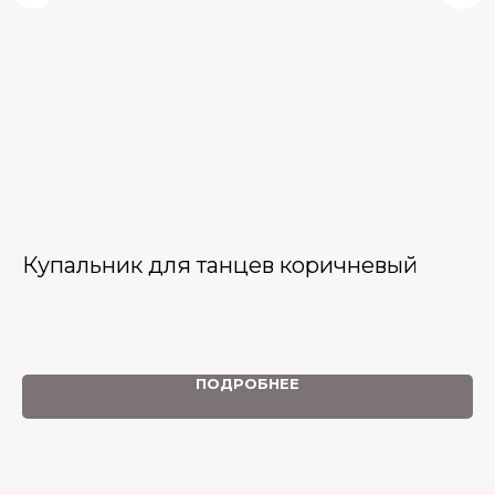
Купальник для танцев коричневый
К
б
Ку
мат
хор
ПОДРОБНЕЕ