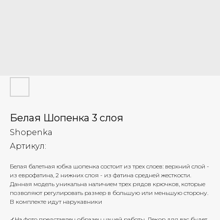
Белая Шопенка 3 слоя
Shopenka
Артикул:
Белая балетная юбка шопенка состоит из трех слоев: верхний слой -
из еврофатина, 2 нижних слоя - из фатина средней жесткости.
Данная модель уникальна наличием трех рядов крючков, которые
позволяют регулировать размер в большую или меньшую сторону.
В комплекте идут нарукавники
✓На фото представлен образец нашей работы. Декор для вас будет