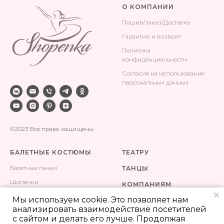
О КОМПАНИИ
Поши
в/заказ/Доставка
Гарантия и возврат
Политика
конфиденциальности
Согласие на использование
персональных данных
©2023 Все права защищены.
БАЛЕТНЫЕ КОСТЮМЫ
ТЕАТРУ
Балетные пачки
ТАНЦЫ
Шопенки
КОМПАНИЯМ
Одежда для тренировок
Мы используем cookie. Это позволяет нам
КОНТАКТЫ
анализировать взаимодействие посетителей
Сценические костюмы
ПОШИВ
с сайтом и делать его лучше. Продолжая