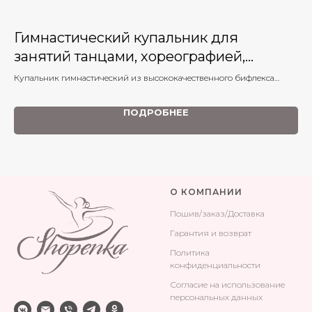
Гимнастический купальник для
К
занятий танцами, хореографией,
Син
сол
балетом
Купальник гимнастический из высококачественного бифлекса
матового оттенка или бархата. Идеально подходит для занятий
балетом, хореографией и танцами
ПОДРОБНЕЕ
О КОМПАНИИ
Поши
в/заказ/Доставка
Гарантия и возврат
Политика
конфиденциальности
Согласие на использование
персональных данных