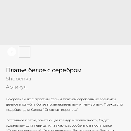
Платье белое с серебром
Shopenka
Артикул:
По сравнению с простым белым платьем серебряные элементы
делают ансамбль более привлекательным и гламурным. Прекрасно
подойдет для балета "Снежная королева"
Эстрадное платье, сочетающее гламур и элегантность, будет
идеальным для певицы или актрисы, особенно в постановке
"Снежная королева". Оно выделяется благодаря серебряным