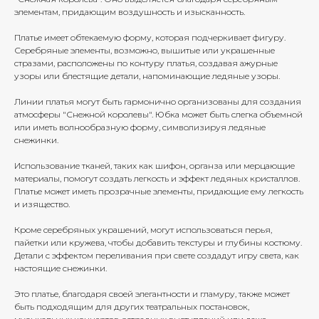
элементам, придающим воздушность и изысканность.
Платье имеет обтекаемую форму, которая подчеркивает фигуру.
Серебряные элементы, возможно, вышитые или украшенные
стразами, расположены по контуру платья, создавая ажурные
узоры или блестящие детали, напоминающие ледяные узоры.
Линии платья могут быть гармонично организованы для создания
атмосферы "Снежной королевы". Юбка может быть слегка объемной
или иметь волнообразную форму, символизируя ледяные
снежинки.
Использование тканей, таких как шифон, органза или мерцающие
материалы, помогут создать легкость и эффект ледяных кристаллов.
Платье может иметь прозрачные элементы, придающие ему легкость
и изящество.
Кроме серебряных украшений, могут использоваться перья,
пайетки или кружева, чтобы добавить текстуры и глубины костюму.
Детали с эффектом переливания при свете создадут игру света, как
настоящие снежинки.
Это платье, благодаря своей элегантности и гламуру, также может
быть подходящим для других театральных постановок,