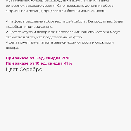
музыкальных концертов, эстрадных выступлений или даже
вечеринок высокого уровня. Оно прекрасно дополнит образ
актрисы или певицы, придавая ей блеск и изысканность.
✓На фото представлен образец нашей работы. Декор для вас будет
подобран индивидуально.
✓Цвет, текстура и декор при изготовлении вашего костюма могут
отличаться от тех, что представлены на фото;
✓Цена может изменяться в зависимости от роста и сложности
декора.
При заказе от 5 ед. скидка -7 %
При заказе от 10 ед. скидка -11 %
Цвет: Серебро