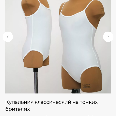
Купальник классический на тонких
П
брителях
Па