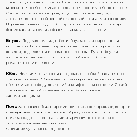
оттенка с цветочным принтом. Жакет выполнен из качественного
материала, что обеспечивает его долговечность и удобство в носке.
Он имеет приталенный крой, подчеркивающий фигуру, и
дополнен контрастной черной окантовкой по краям и воротнику.
Воротник стойка придает образу строгость и изящество, а вырез в
форме капли на груди добавляет наряду элегантности.
Блузка
: Под жакетом видна белая блузка с плиссированным
воротником. Белая ткань блузки создает контраст с кремовым
жакетом, подчеркивая изысканность костюма. Рукава блузки
украшены манжетами с рюшами, что добавляет образу
романтичности и легкости.
Юбка
: Нижняя часть костюма представлена юбкой насыщенного
оранжевого цвета. Юбка имеет прямой крой и средней длины, что
обеспечивает свободу движений и комфорт при ношении. Яркий
оранжевый цвет юбки делает костюм Вари ярким и
запоминающимся.
Пояс
: Завершает образ широкий пояс с золотой пряжкой, который
подчеркивает талию и добавляет образу завершенности. Золотая
пряжка создает акцент на талии и гармонично сочетается с
остальными элементами костюма.
Описание мультфильма «Царевны»