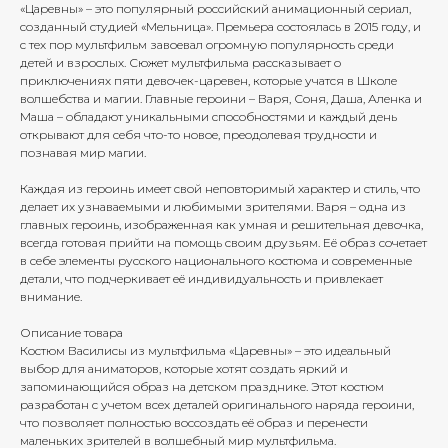
«Царевны» – это популярный российский анимационный сериал,
созданный студией «Мельница». Премьера состоялась в 2015 году, и
с тех пор мультфильм завоевал огромную популярность среди
детей и взрослых. Сюжет мультфильма рассказывает о
приключениях пяти девочек-царевен, которые учатся в Школе
волшебства и магии. Главные героини – Варя, Соня, Даша, Аленка и
Маша – обладают уникальными способностями и каждый день
открывают для себя что-то новое, преодолевая трудности и
познавая мир магии.
Каждая из героинь имеет свой неповторимый характер и стиль, что
делает их узнаваемыми и любимыми зрителями. Варя – одна из
главных героинь, изображенная как умная и решительная девочка,
всегда готовая прийти на помощь своим друзьям. Её образ сочетает
в себе элементы русского национального костюма и современные
детали, что подчеркивает её индивидуальность и привлекает
внимание.
Описание товара
Костюм Василисы из мультфильма «Царевны» – это идеальный
выбор для аниматоров, которые хотят создать яркий и
запоминающийся образ на детском празднике. Этот костюм
разработан с учетом всех деталей оригинального наряда героини,
что позволяет полностью воссоздать её образ и перенести
маленьких зрителей в волшебный мир мультфильма.