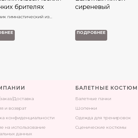
нких брителях
сиреневый
ник гимнастический из
качественного бифлекса
го оттенка. Идеально
ОБНЕЕ
ПОДРОБНЕЕ
т для занятий балетом,
рафией и танцами.
МПАНИИ
БАЛЕТНЫЕ КОСТЮ
/заказ/Доставка
Балетные пачки
я и возврат
Шопенки
ка конфиденциальности
Одежда для тренировок
ие на использование
Сценические костюмы
альных данных