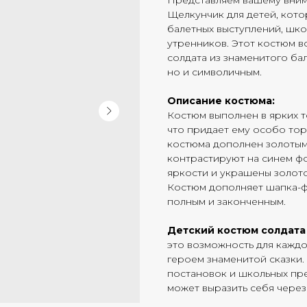
Представляем вашему вним
Щелкунчик для детей, кото
балетных выступлений, шк
утренников. Этот костюм 
солдата из знаменитого бал
но и символичным.
Описание костюма:
Костюм выполнен в ярких т
что придает ему особо то
костюма дополнен золотым
контрастируют на синем ф
яркости и украшены золото
Костюм дополняет шапка-фу
полным и законченным.
Детский костюм солдата
это возможность для каждо
героем знаменитой сказки.
постановок и школьных пре
может выразить себя через