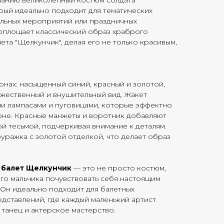
анию великолепный костюм солдата
рый идеально подходит для тематических
ольных мероприятий или праздничных
воплощает классический образ храброго
ета "Щелкунчик", делая его не только красивым,
онах: насыщенный синий, красный и золотой,
ржественный и внушительный вид. Жакет
и лампасами и пуговицами, которые эффектно
оне. Красные манжеты и воротник добавляют
й тесьмой, подчеркивая внимание к деталям.
ражка с золотой отделкой, что делает образ
 балет Щелкунчик
— это не просто костюм,
го мальчика почувствовать себя настоящим
 Он идеально подходит для балетных
дставлений, где каждый маленький артист
 танец и актерское мастерство.