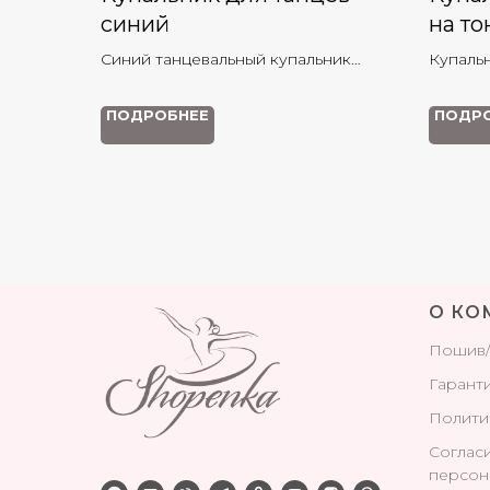
синий
на то
Синий танцевальный купальник
Купаль
словно яркое ясное небо в
высоко
солнечный день, его яркий цвет
матово
ПОДРОБНЕЕ
ПОДР
излучает энергию и изящество
подходи
хореог
О КО
Поши
в
Гаранти
Полити
Соглас
персон