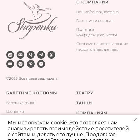
О КОМПАНИИ
Поши
в/заказ/Доставка
Гарантия и возврат
Политика
конфиденциальности
Согласие на использование
персональных данных
©2023 Все права защищены.
БАЛЕТНЫЕ КОСТЮМЫ
ТЕАТРУ
Балетные пачки
ТАНЦЫ
Шопенки
КОМПАНИЯМ
Одежда для тренировок
Мы используем cookie. Это позволяет нам
КОНТАКТЫ
анализировать взаимодействие посетителей
Сценические костюмы
ПОШИВ
с сайтом и делать его лучше. Продолжая