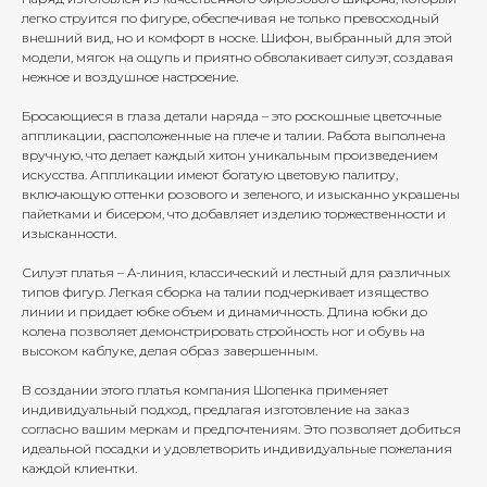
легко струится по фигуре, обеспечивая не только превосходный
внешний вид, но и комфорт в носке. Шифон, выбранный для этой
модели, мягок на ощупь и приятно обволакивает силуэт, создавая
нежное и воздушное настроение.
Бросающиеся в глаза детали наряда – это роскошные цветочные
аппликации, расположенные на плече и талии. Работа выполнена
вручную, что делает каждый хитон уникальным произведением
искусства. Аппликации имеют богатую цветовую палитру,
включающую оттенки розового и зеленого, и изысканно украшены
пайетками и бисером, что добавляет изделию торжественности и
изысканности.
Силуэт платья – A-линия, классический и лестный для различных
типов фигур. Легкая сборка на талии подчеркивает изящество
линии и придает юбке объем и динамичность. Длина юбки до
колена позволяет демонстрировать стройность ног и обувь на
высоком каблуке, делая образ завершенным.
В создании этого платья компания Шопенка применяет
индивидуальный подход, предлагая изготовление на заказ
согласно вашим меркам и предпочтениям. Это позволяет добиться
идеальной посадки и удовлетворить индивидуальные пожелания
каждой клиентки.