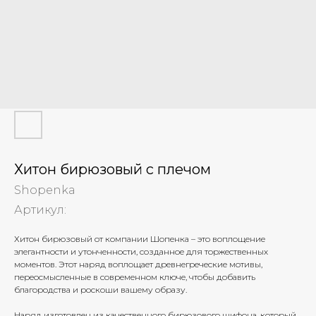
Хитон бирюзовый с плечом
Shopenka
Артикул:
Хитон бирюзовый от компании Шопенка – это воплощение
элегантности и утонченности, созданное для торжественных
моментов. Этот наряд воплощает древнегреческие мотивы,
переосмысленные в современном ключе, чтобы добавить
благородства и роскоши вашему образу.
Наряд изготовлен из качественного бирюзового шифона, который