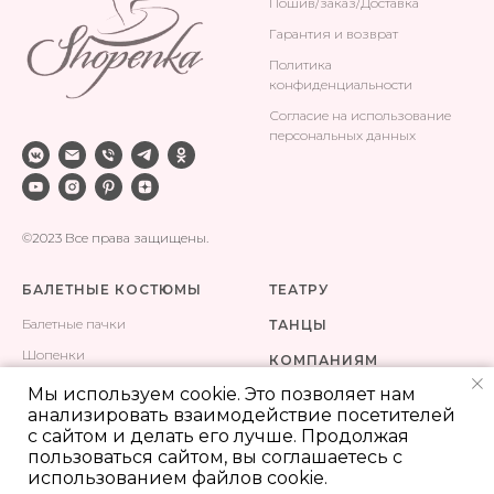
Поши
в/заказ/Доставка
Гарантия и возврат
Политика
конфиденциальности
Согласие на использование
персональных данных
©2023 Все права защищены.
БАЛЕТНЫЕ КОСТЮМЫ
ТЕАТРУ
Балетные пачки
ТАНЦЫ
Шопенки
КОМПАНИЯМ
Одежда для тренировок
Мы используем cookie. Это позволяет нам
КОНТАКТЫ
анализировать взаимодействие посетителей
Сценические костюмы
ПОШИВ
с сайтом и делать его лучше. Продолжая
пользоваться сайтом, вы соглашаетесь с
использованием файлов cookie.