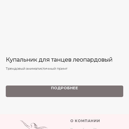
Купальник для танцев леопардовый
Б
Трендовый анималистичный принт
Бал
Хит
исп
ПОДРОБНЕЕ
О КОМПАНИИ