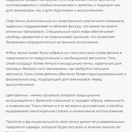
изготавливаются с особым вниманием к деталям и подходят как
для тренировок, так и для подготовки к выступлениям.
Лиф пачки, выполненный из качественного эластичного материала,
идеально поддерживает и облегает фигуру, что важно во время
активных тренировок. Специальный крой лифа обеспечивает
свободу движений и не ограничивает дыхание, что позволяет
балеринам сосредоточиться на технике исполнения.
Юбка пачки может быть собрана из пяти или семи слоев фатина в
зависимости от предпочтений и необходимой жесткости. Пять
слоев создадут более легкую и воздушную пачку, идеальную для
молодых балерин или тренировок, где требуется меньшая
жесткость. Семь слоев фатина обеспечат более структурированный и
формальный вид, подходящий для тренировок перед
выступлениями.
Цвет фатина – нежно-розовый, который традиционно
ассоциируется с балетной классикой и придает образу невинность
и очарование. Ткань легкая и в то же время долговечная, способна
выдерживать многократные стирки и интенсивное использование.
Простота и функциональность этой пачки делает её универсальным
предметом одежды, который будет актуален в течение многих лет