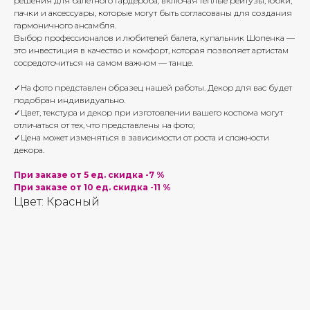
решения для балетного гардероба, включая теплые рейтузы, юбки,
пачки и аксессуары, которые могут быть согласованы для создания
гармоничного ансамбля.
Выбор профессионалов и любителей балета, купальник Шопенка —
это инвестиция в качество и комфорт, которая позволяет артистам
сосредоточиться на самом важном — танце.
✓На фото представлен образец нашей работы. Декор для вас будет
подобран индивидуально.
✓Цвет, текстура и декор при изготовлении вашего костюма могут
отличаться от тех, что представлены на фото;
✓Цена может изменяться в зависимости от роста и сложности
декора.
При заказе от 5 ед. скидка -7 %
При заказе от 10 ед. скидка -11 %
Цвет: Красный