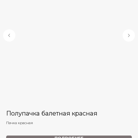
Полупачка балетная красная
К
Пачка красная
Ку