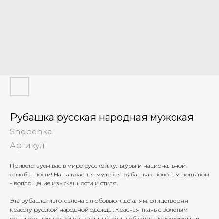
Рубашка русская народная мужская
Shopenka
Артикул:
Приветствуем вас в мире русской культуры и национальной
самобытности! Наша красная мужская рубашка с золотым пошивом
- воплощение изысканности и стиля.
Эта рубашка изготовлена с любовью к деталям, олицетворяя
красоту русской народной одежды. Красная ткань с золотым
пошивом придает ей изысканный вид, добавляя неповторимый