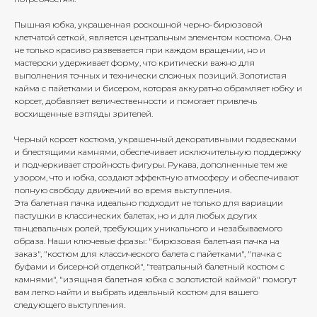
Пышная юбка, украшенная роскошной черно-бирюзовой
клетчатой сеткой, является центральным элементом костюма. Она
не только красиво развевается при каждом вращении, но и
мастерски удерживает форму, что критически важно для
выполнения точных и технически сложных позиций. Золотистая
кайма с пайетками и бисером, которая аккуратно обрамляет юбку и
корсет, добавляет величественности и помогает привлечь
восхищенные взгляды зрителей.
Черный корсет костюма, украшенный декоративными подвесками
и блестящими камнями, обеспечивает исключительную поддержку
и подчеркивает стройность фигуры. Рукава, дополненные тем же
узором, что и юбка, создают эффектную атмосферу и обеспечивают
полную свободу движений во время выступления.
Эта балетная пачка идеально подходит не только для вариации
пастушки в классических балетах, но и для любых других
танцевальных ролей, требующих уникального и незабываемого
образа. Наши ключевые фразы: "бирюзовая балетная пачка на
заказ", "костюм для классического балета с пайетками", "пачка с
буфами и бисерной отделкой", "театральный балетный костюм с
камнями", "изящная балетная юбка с золотистой каймой" помогут
вам легко найти и выбрать идеальный костюм для вашего
следующего выступления.