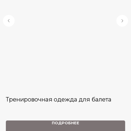
Тренировочная одежда для балета
К
Это
мир
пр
ПОДРОБНЕЕ