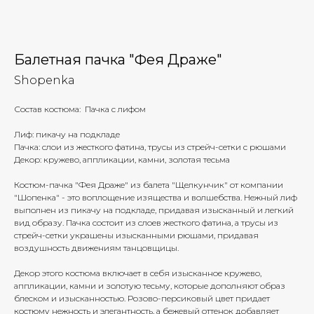
Балетная пачка "Фея Драже"
Shopenka
Состав костюма: Пачка с лифом
Лиф: пикачу на подкладе
Пачка: слои из жесткого фатина, трусы из стрейч-сетки с рюшами
Декор: кружево, аппликации, камни, золотая тесьма
Костюм-пачка "Фея Драже" из балета "Щелкунчик" от компании
"Шопенка" - это воплощение изящества и волшебства. Нежный лиф
выполнен из пикачу на подкладе, придавая изысканный и легкий
вид образу. Пачка состоит из слоев жесткого фатина, а трусы из
стрейч-сетки украшены изысканными рюшами, придавая
воздушность движениям танцовщицы.
Декор этого костюма включает в себя изысканное кружево,
аппликации, камни и золотую тесьму, которые дополняют образ
блеском и изысканностью. Розово-персиковый цвет придает
костюму нежность и элегантность, а бежевый оттенок добавляет