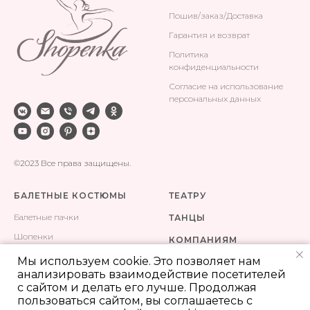
Поши
в/заказ/Доставка
Гарантия и возврат
Политика
конфиденциальности
Согласие на использование
персональных данных
©2023 Все права защищены.
БАЛЕТНЫЕ КОСТЮМЫ
ТЕАТРУ
Балетные пачки
ТАНЦЫ
Шопенки
КОМПАНИЯМ
Одежда для тренировок
Мы используем cookie. Это позволяет нам
КОНТАКТЫ
анализировать взаимодействие посетителей
Сценические костюмы
ПОШИВ
с сайтом и делать его лучше. Продолжая
пользоваться сайтом, вы соглашаетесь с