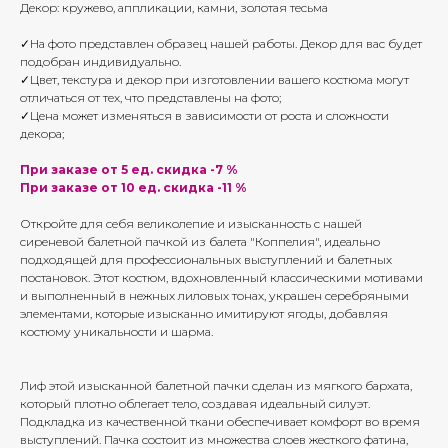
Декор: кружево, аппликации, камни, золотая тесьма
✓На фото представлен образец нашей работы. Декор для вас будет
подобран индивидуально.
✓Цвет, текстура и декор при изготовлении вашего костюма могут
отличаться от тех, что представлены на фото;
✓Цена может изменяться в зависимости от роста и сложности
декора;
При заказе от 5 ед. скидка -7 %
При заказе от 10 ед. скидка -11 %
Откройте для себя великолепие и изысканность с нашей
сиреневой балетной пачкой из балета "Коппелия", идеально
подходящей для профессиональных выступлений и балетных
постановок. Этот костюм, вдохновленный классическими мотивами
и выполненный в нежных лиловых тонах, украшен серебряными
элементами, которые изысканно имитируют ягоды, добавляя
костюму уникальности и шарма.
Лиф этой изысканной балетной пачки сделан из мягкого бархата,
который плотно облегает тело, создавая идеальный силуэт.
Подкладка из качественной ткани обеспечивает комфорт во время
выступлений. Пачка состоит из множества слоев жесткого фатина,