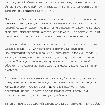
что придает ей объем и пышность, характерные для классического
балета. Трусы из стрейч-сетки с рюшами не только комфортны, но и
добавляют изящество движениям.
Декор этого балетного костюма выполнен с особой тщательностью:
изысканное кружево, аппликации и камни в сочетании с золотой
тесьмой создают эффектное и запоминающееся украшение, которое
сверкает и переливается на свету. Эти элементы не просто украшают
пачку, но и подчеркивают каждую линию движения танцора.
Сиреневая балетная пачка "Коппелия" - это не просто костюм, это
шедевр, созданный для самых требовательных балерин.
Приобретая эту балетную пачку, вы получаете не только красивый
наряд, но и надежное снаряжение для выступлений на высшем
уровне. Благодаря качеству материалов и профессиональной
сборке, пачка сохраняет свою форму и красоту даже после многих
выступлений.
Если вы ищете где купить балетную пачку "Коппелия", наш магазин
предлагает эксклюзивные модели для самых изысканных вкусов.
Каждый элемент костюма был тщательно продуман, чтобы
обеспечить не только эстетическую привлекательность, но и
функциональность, необходимую для балета.
Балетная пачка с вышивкой сиреневого цвета – это отличный выбор