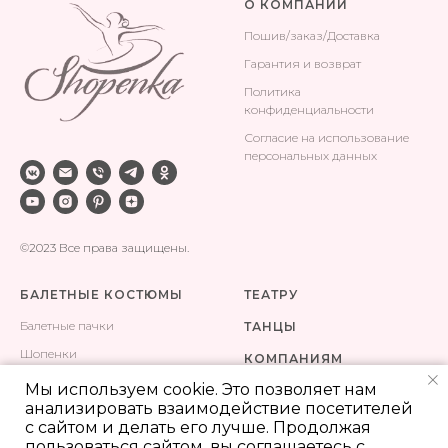
О КОМПАНИИ
Поши
в/заказ/Доставка
Гарантия и возврат
Политика
конфиденциальности
Согласие на использование
персональных данных
©2023 Все права защищены.
БАЛЕТНЫЕ КОСТЮМЫ
ТЕАТРУ
Балетные пачки
ТАНЦЫ
Шопенки
КОМПАНИЯМ
Одежда для тренировок
Мы используем cookie. Это позволяет нам
КОНТАКТЫ
анализировать взаимодействие посетителей
Сценические костюмы
ПОШИВ
с сайтом и делать его лучше. Продолжая
пользоваться сайтом, вы соглашаетесь с