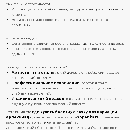
Уникальные особенности:
Индивидуальный подбор цвета, текстуры и декора для каждого
клиента.
Возможность изготовления костюма в других цветовых
вариациях.
Условия и скидки:
Цена костюма зависит от роста танцовщицы и сложности декора.
При заказе от 5 костюмов предоставляется скидка 7%, а от 10
единиц — 11%.
Почему стоит выбрать этот костюм?
Артистичный стиль:
яркий декор в стиле Арлекина делает
костюм незабываемым.
Профессиональное исполнение:
балетная пачка
идеально подходит как для профессиональной сцены, так и для
учебных выступлений.
Индивидуальный подход:
каждый костюм изготавливается
вручную с учетом всех пожеланий клиента.
Если вы ищете
где купить балетную пачку для вариации
Арлекинады
, наш интернет-магазин
Shopenka.ru
предлагает
высокое качество и уникальные дизайны.
Создайте яркий образ с этой балетной пачкой и будьте звездой