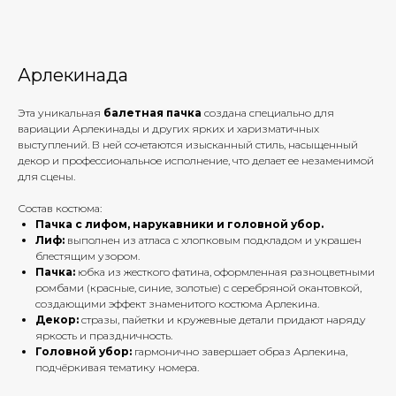
Арлекинада
Эта уникальная
балетная пачка
создана специально для
вариации Арлекинады и других ярких и харизматичных
выступлений. В ней сочетаются изысканный стиль, насыщенный
декор и профессиональное исполнение, что делает ее незаменимой
для сцены.
Состав костюма:
Пачка с лифом, нарукавники и головной убор.
Лиф:
выполнен из атласа с хлопковым подкладом и украшен
блестящим узором.
Пачка:
юбка из жесткого фатина, оформленная разноцветными
ромбами (красные, синие, золотые) с серебряной окантовкой,
создающими эффект знаменитого костюма Арлекина.
Декор:
стразы, пайетки и кружевные детали придают наряду
яркость и праздничность.
Головной убор:
гармонично завершает образ Арлекина,
подчёркивая тематику номера.