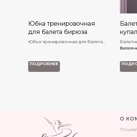
Юбка тренировочная
Балет
для балета бирюза
купа
Юбка тренировочная для балета
Балетн
бирюза
балетн
Хитон 
купаль
использ
ПОДРОБНЕЕ
ПОДР
О КО
Поши
в