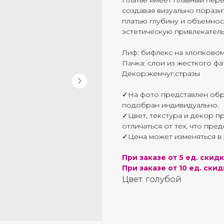
Платье имеет плавный пере
создавая визуально порази
платью глубину и объемнос
эстетическую привлекател
Лиф: бифлекс на хлопково
Пачка: слои из жесткого фа
Декор:жемчуг,стразы
✓На фото представлен обр
подобран индивидуально.
✓Цвет, текстура и декор п
отличаться от тех, что пре
✓Цена может изменяться в 
При заказе от 5 ед. скидк
При заказе от 10 ед. скидк
Цвет: голубой