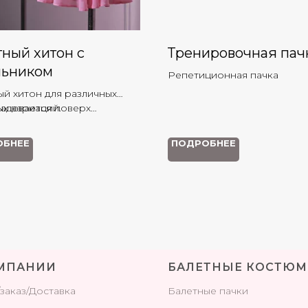
ный хитон с
Тренировочная пач
льником
Репетиционная пачка
ый хитон для различных
ых вариаций.
надевается поверх
ника. Купальник можно
овать отдельно.
ОБНЕЕ
ПОДРОБНЕЕ
МПАНИИ
БАЛЕТНЫЕ КОСТЮ
/заказ/Доставка
Балетные пачки