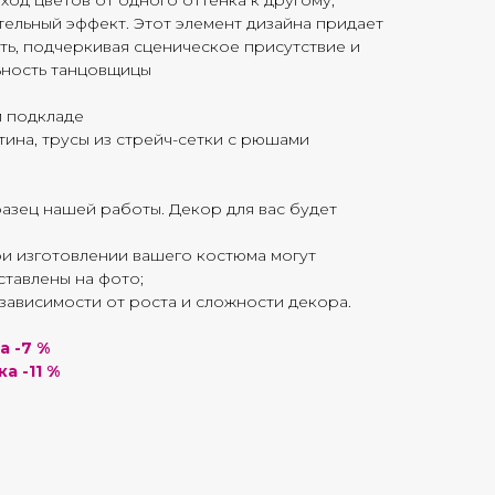
ход цветов от одного оттенка к другому,
тельный эффект. Этот элемент дизайна придает
ть, подчеркивая сценическое присутствие и
ьность танцовщицы
м подкладе
тина, трусы из стрейч-сетки с рюшами
азец нашей работы. Декор для вас будет
ри изготовлении вашего костюма могут
дставлены на фото;
зависимости от роста и сложности декора.
а -7 %
а -11 %