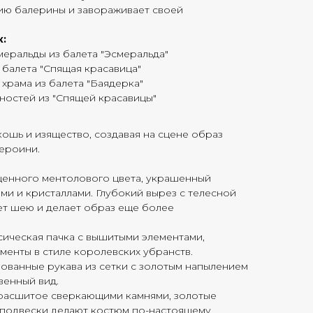
ию балерины и завораживает своей
к:
меральды из балета
"Эсмеральда"
 балета
"Спящая красавица"
 храма из балета
"Баядерка"
ностей из
"Спящей красавицы"
ошь и изящество, создавая на сцене образ
ероини.
енного ментолового цвета, украшенный
ми и кристаллами. Глубокий вырез с телесной
ет шею и делает образ еще более
ическая пачка с вышитыми элементами,
енты в стиле королевских убранств.
ванные рукава из сетки с золотым напылением
венный вид.
расшитое сверкающими камнями, золотые
 подвески делают костюм по-настоящему