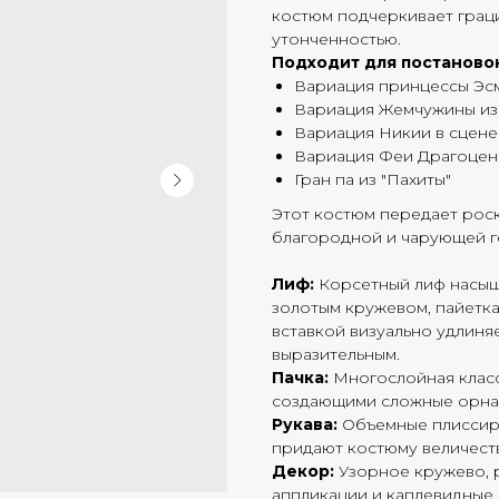
костюм подчеркивает грац
утонченностью.
Подходит для постаново
Вариация принцессы Эс
Вариация Жемчужины из
Вариация Никии в сцене
Вариация Феи Драгоцен
Гран па из
"Пахиты"
Этот костюм передает роск
благородной и чарующей г
Лиф:
Корсетный лиф насыщ
золотым кружевом, пайетка
вставкой визуально удлиня
выразительным.
Пачка:
Многослойная класс
создающими сложные орнам
Рукава:
Объемные плиссиро
придают костюму величест
Декор:
Узорное кружево, 
аппликации и каплевидные