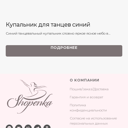
Купальник для танцев синий
Т
Синий танцевальный купальник словно яркое ясное небо в
солнечный день, его яркий цвет излучает энергию и изящество
ПОДРОБНЕЕ
О КОМПАНИИ
Поши
в/заказ/Доставка
Гарантия и возврат
Политика
конфиденциальности
Согласие на использование
персональных данных