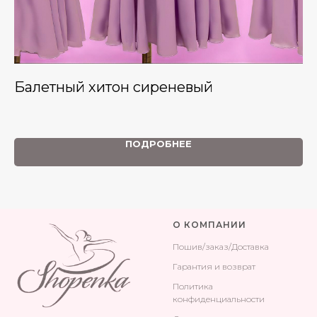
Балетный хитон сиреневый
Г
ПОДРОБНЕЕ
О КОМПАНИИ
Поши
в/заказ/Доставка
Гарантия и возврат
Политика
конфиденциальности