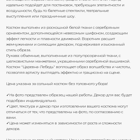
идеально подойдет для постановок, требующих элегантности и
воздушности, будь то балетные спектакли, театральные
выступления или праздничные шоу.
Костюм выполнен из роскошной белой ткани с серебряным
орнаментом, дополняющейся невесомым шифоном, создающим
эффект легкости и плавности движений. Воротник расшит
жемчужинами и сияющим декором, подчеркивая изысканный
стиль образа.
Рукава: объемные, выполненные из полупрозрачной ткани, с
шелковистыми манжетами, украшенными серебряной вышивкой.
Костюм "Царевна-Лебедь" воплощает образ волшебства и чистоты,
позволяя артисту выглядеть эффектно и грациозно на сцене.
Цена указана за сольный костюм без головного убора!
✓На фото представлен образец нашей работы. Декор для вас будет
подобран индивидуально.
✓Цвет, текстура и декор при изготовлении вашего костюма могут
отличаться от тех, что представлены на фото, по согласованию с
вами.
✓Цена может изменяться в зависимости от роста и сложности
декора.
Цена указана за сольный костюм. Цены на групповой танец ниже и